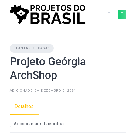
Skip
to
content
PLANTAS DE CASAS
Projeto Geórgia |
ArchShop
ADICIONADO EM DEZEMBRO 6, 2024
Detalhes
Adicionar aos Favoritos