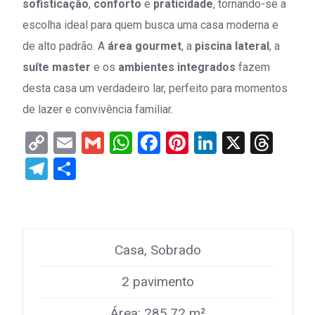
sofisticação
,
conforto
e
praticidade
, tornando-se a
escolha ideal para quem busca uma casa moderna e
de alto padrão. A
área gourmet
, a
piscina lateral
, a
suíte master
e os
ambientes integrados
fazem
desta casa um verdadeiro lar, perfeito para momentos
de lazer e convivência familiar.
Copy
Email
Gmail
WhatsApp
Facebook
Pinterest
LinkedIn
X
Thr
Link
Telegram
Share
Casa, Sobrado
2 pavimento
Área: 285,72 m²