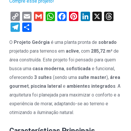
Compre esse projeto!
Copy
Email
Gmail
WhatsApp
Facebook
Pinterest
LinkedIn
X
Thr
Link
Telegram
Share
O
Projeto Geórgia
é uma planta pronta de
sobrado
projetado para terrenos em
aclive
, com
285,72 m²
de
área construída. Este projeto foi pensado para quem
busca uma
casa moderna
,
sofisticada
e funcional,
oferecendo
3 suítes
(sendo uma
suíte master
),
área
gourmet
,
piscina lateral
e
ambientes integrados
. A
arquitetura foi planejada para maximizar o conforto e a
experiência de morar, adaptando-se ao terreno e
otimizando a iluminação natural.
Características Principais