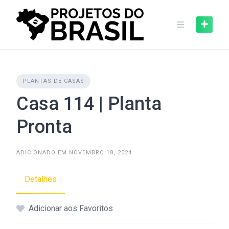
Skip
to
content
PLANTAS DE CASAS
Casa 114 | Planta
Pronta
ADICIONADO EM NOVEMBRO 18, 2024
Detalhes
Adicionar aos Favoritos