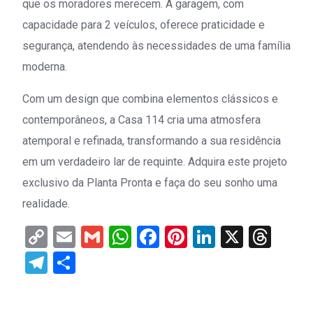
que os moradores merecem. A garagem, com
capacidade para 2 veículos, oferece praticidade e
segurança, atendendo às necessidades de uma família
moderna.
Com um design que combina elementos clássicos e
contemporâneos, a Casa 114 cria uma atmosfera
atemporal e refinada, transformando a sua residência
em um verdadeiro lar de requinte. Adquira este projeto
exclusivo da Planta Pronta e faça do seu sonho uma
realidade.
Copy
Email
Gmail
WhatsApp
Facebook
Pinterest
LinkedIn
X
Thr
Link
Telegram
Share