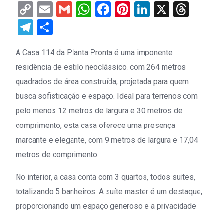
Copy
Email
Gmail
WhatsApp
Facebook
Pinterest
LinkedIn
X
Thr
Link
Telegram
Share
A Casa 114 da Planta Pronta é uma imponente
residência de estilo neoclássico, com 264 metros
quadrados de área construída, projetada para quem
busca sofisticação e espaço. Ideal para terrenos com
pelo menos 12 metros de largura e 30 metros de
comprimento, esta casa oferece uma presença
marcante e elegante, com 9 metros de largura e 17,04
metros de comprimento.
No interior, a casa conta com 3 quartos, todos suítes,
totalizando 5 banheiros. A suíte master é um destaque,
proporcionando um espaço generoso e a privacidade