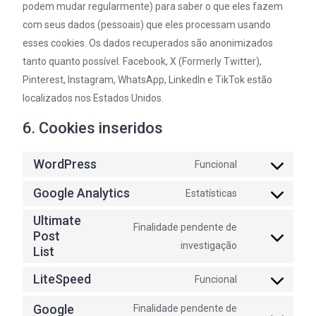
podem mudar regularmente) para saber o que eles fazem
com seus dados (pessoais) que eles processam usando
esses cookies. Os dados recuperados são anonimizados
tanto quanto possível. Facebook, X (Formerly Twitter),
Pinterest, Instagram, WhatsApp, LinkedIn e TikTok estão
localizados nos Estados Unidos.
6. Cookies inseridos
WordPress
Funcional
Consent
to
Google Analytics
Estatísticas
Consent
service
to
wordpress
Ultimate
Finalidade pendente de
service
Post
Consent
google-
investigação
List
to
analytics
service
LiteSpeed
Funcional
Consent
ultimate-
to
post-
Google
Finalidade pendente de
service