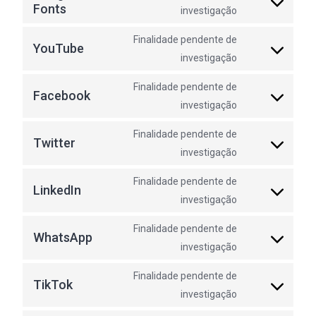
list
Fonts
Consent
investigação
litespeed
to
service
Finalidade pendente de
YouTube
google-
Consent
investigação
fonts
to
service
Finalidade pendente de
Facebook
youtube
Consent
investigação
to
service
Finalidade pendente de
Twitter
facebook
Consent
investigação
to
service
Finalidade pendente de
LinkedIn
twitter
Consent
investigação
to
service
Finalidade pendente de
WhatsApp
linkedin
Consent
investigação
to
service
Finalidade pendente de
TikTok
whatsapp
Consent
investigação
to