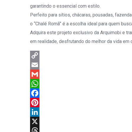
garantindo o essencial com estilo.
Perfeito para sítios, chácaras, pousadas, fazen
o “Chalé Romã” é a escolha ideal para quem bus
Adquira este projeto exclusivo da Arquimobi e 
em realidade, desfrutando do melhor da vida em 
Copy
Link
Email
Gmail
WhatsApp
Facebook
Pinterest
LinkedIn
X