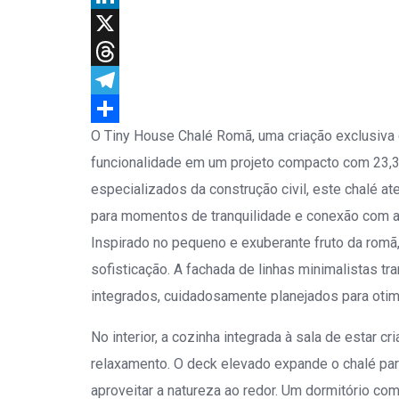
LinkedIn
X
Threads
Telegram
O Tiny House Chalé Romã, uma criação exclusiva 
Share
funcionalidade em um projeto compacto com 23,30
especializados da construção civil, este chalé a
para momentos de tranquilidade e conexão com a
Inspirado no pequeno e exuberante fruto da romã
sofisticação. A fachada de linhas minimalistas tr
integrados, cuidadosamente planejados para otim
No interior, a cozinha integrada à sala de estar c
relaxamento. O deck elevado expande o chalé para
aproveitar a natureza ao redor. Um dormitório co