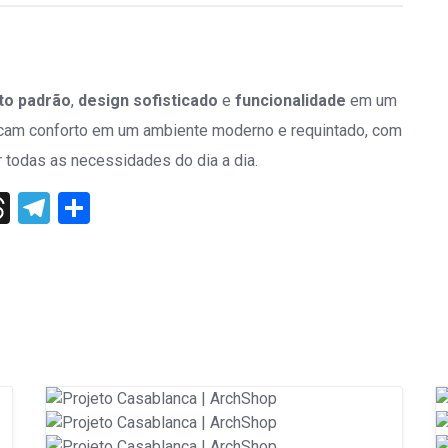
lto padrão
,
design sofisticado
e
funcionalidade
em um
uscam conforto em um ambiente moderno e requintado, com
r todas as necessidades do dia a dia.
st
edIn
Threads
Telegram
Share