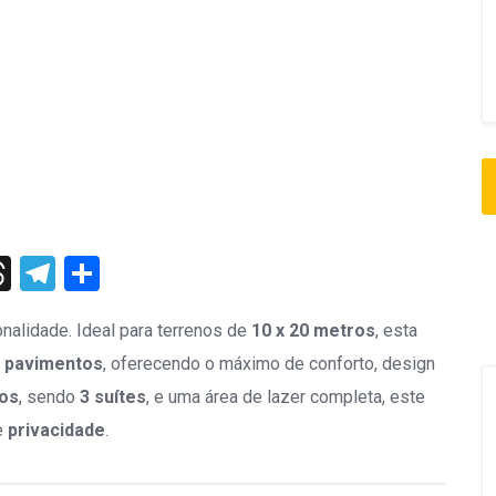
st
edIn
Threads
Telegram
Share
onalidade. Ideal para terrenos de
10 x 20 metros
, esta
s pavimentos
, oferecendo o máximo de conforto, design
tos
, sendo
3 suítes
, e uma área de lazer completa, este
e
privacidade
.