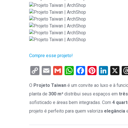
Compre esse projeto!
Copy
Email
Gmail
WhatsApp
Facebook
Pintere
Link
X
Link
O
Projeto Taiwan
é um convite ao luxo e à funci
planta de
300 m²
distribui seus espaços em
trê
sofisticado e áreas bem integradas. Com
4 quar
projeto é perfeito para quem valoriza
elegância