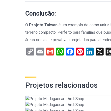
Conclusão:
O
Projeto Taiwan
é um exemplo de como unir
a
terreno compacto. Perfeito para famílias que b
áreas sociais e privativas projetadas para atende
Copy
Email
Gmail
WhatsApp
Facebook
Pintere
Link
X
Link
Projetos relacionados