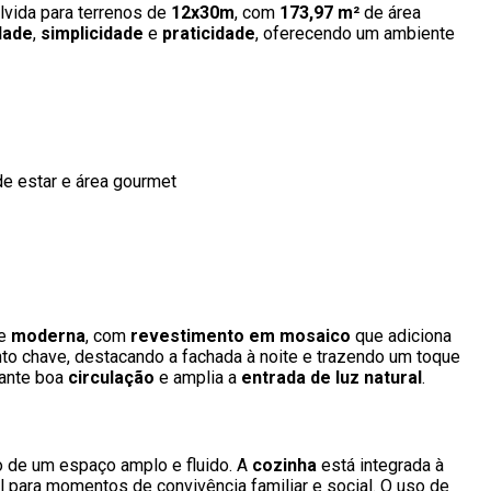
vida para terrenos de
12x30m
, com
173,97 m²
de área
dade
,
simplicidade
e
praticidade
, oferecendo um ambiente
a de estar e área gourmet
e
moderna
, com
revestimento em mosaico
que adiciona
o chave, destacando a fachada à noite e trazendo um toque
ante boa
circulação
e amplia a
entrada de luz natural
.
 de um espaço amplo e fluido. A
cozinha
está integrada à
l para momentos de convivência familiar e social. O uso de