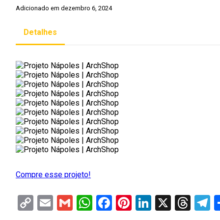
Adicionado em dezembro 6, 2024
Detalhes
Compre esse projeto!
Copy
Email
Gmail
WhatsApp
Facebook
Pinterest
LinkedIn
X
Thr
T
Link