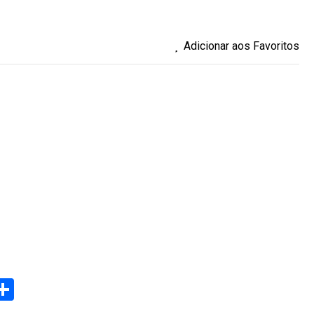
Adicionar aos Favoritos
eads
elegram
Share