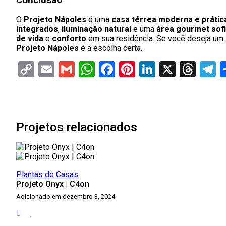
O
Projeto Nápoles
é uma
casa térrea moderna e prátic
integrados
,
iluminação natural
e uma
área gourmet sofi
de vida
e
conforto
em sua residência. Se você deseja um 
Projeto Nápoles
é a escolha certa.
Copy
Email
Gmail
WhatsApp
Facebook
Pinterest
LinkedIn
X
Thr
T
Link
Projetos relacionados
Plantas de Casas
Projeto Onyx | C4on
Adicionado em dezembro 3, 2024