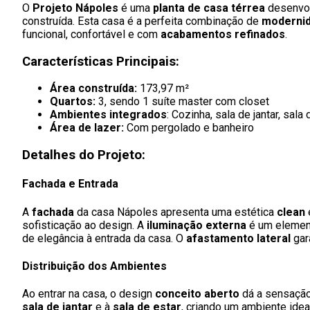
O
Projeto Nápoles
é uma
planta de casa térrea
desenvol
construída. Esta casa é a perfeita combinação de
moderni
funcional, confortável e com
acabamentos refinados
.
Características Principais:
Área construída:
173,97 m²
Quartos:
3, sendo 1 suíte master com closet
Ambientes integrados
: Cozinha, sala de jantar, sal
Área de lazer:
Com pergolado e banheiro
Detalhes do Projeto:
Fachada e Entrada
A
fachada
da casa Nápoles apresenta uma estética
clean
sofisticação ao design. A
iluminação externa
é um element
de elegância à entrada da casa. O
afastamento lateral
gar
Distribuição dos Ambientes
Ao entrar na casa, o design
conceito aberto
dá a sensação
sala de jantar
e à
sala de estar
, criando um ambiente idea