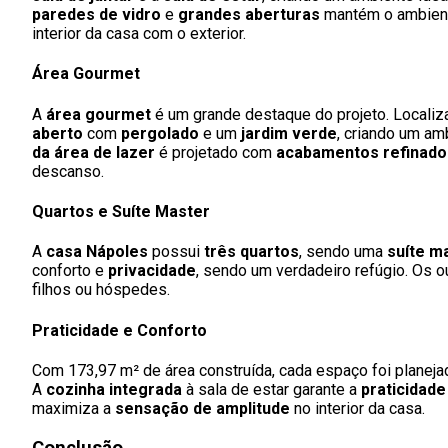
paredes de vidro
e
grandes aberturas
mantém o ambiente
interior da casa com o exterior.
Área Gourmet
A
área gourmet
é um grande destaque do projeto. Localiza
aberto
com
pergolado
e um
jardim verde
, criando um am
da área de lazer
é projetado com
acabamentos refinado
descanso.
Quartos e Suíte Master
A
casa Nápoles
possui
três quartos
, sendo uma
suíte m
conforto e
privacidade
, sendo um verdadeiro refúgio. Os o
filhos ou hóspedes.
Praticidade e Conforto
Com 173,97 m² de área construída, cada espaço foi planeja
A
cozinha integrada
à sala de estar garante a
praticidade
maximiza a
sensação de amplitude
no interior da casa.
Conclusão