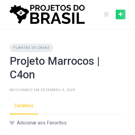
Skip
to
content
PLANTAS DE CASAS
Projeto Marrocos |
C4on
ADICIONADO EM DEZEMBRO 3, 2024
Detalhes
Adicionar aos Favoritos