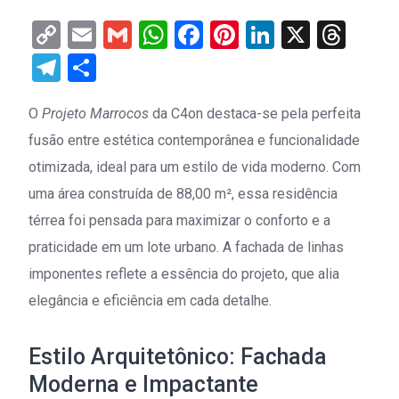
Copy
Email
Gmail
WhatsApp
Facebook
Pinterest
LinkedIn
X
Thr
Link
Telegram
Share
O
Projeto Marrocos
da C4on destaca-se pela perfeita
fusão entre estética contemporânea e funcionalidade
otimizada, ideal para um estilo de vida moderno. Com
uma área construída de 88,00 m², essa residência
térrea foi pensada para maximizar o conforto e a
praticidade em um lote urbano. A fachada de linhas
imponentes reflete a essência do projeto, que alia
elegância e eficiência em cada detalhe.
Estilo Arquitetônico: Fachada
Moderna e Impactante