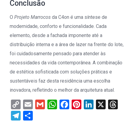
Conclusão
O
Projeto Marrocos
da C4on é uma síntese de
modernidade, conforto e funcionalidade. Cada
elemento, desde a fachada imponente até a
distribuição interna e a área de lazer na frente do lote,
foi cuidadosamente pensado para atender às
necessidades da vida contemporânea. A combinação
de estética sofisticada com soluções práticas e
sustentáveis faz desta residência uma escolha
inovadora, refletindo o melhor da arquitetura atual.
Copy
Email
Gmail
WhatsApp
Facebook
Pinterest
LinkedIn
X
Thr
Link
Telegram
Share