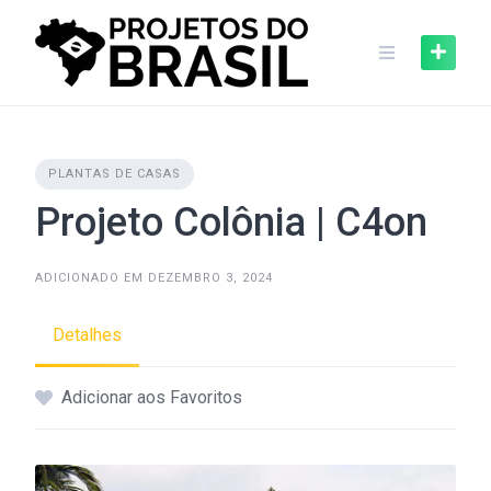
Skip
to
content
PLANTAS DE CASAS
Projeto Colônia | C4on
ADICIONADO EM DEZEMBRO 3, 2024
Detalhes
Adicionar aos Favoritos