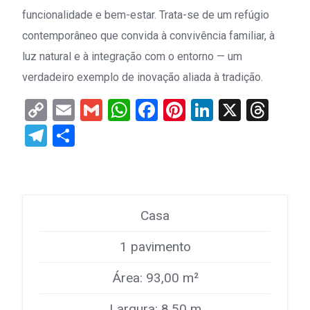
funcionalidade e bem-estar. Trata-se de um refúgio
contemporâneo que convida à convivência familiar, à
luz natural e à integração com o entorno — um
verdadeiro exemplo de inovação aliada à tradição.
Copy
Email
Gmail
WhatsApp
Facebook
Pinterest
LinkedIn
X
Thr
Link
Telegram
Share
Casa
1 pavimento
Área: 93,00 m²
Largura: 8,50 m