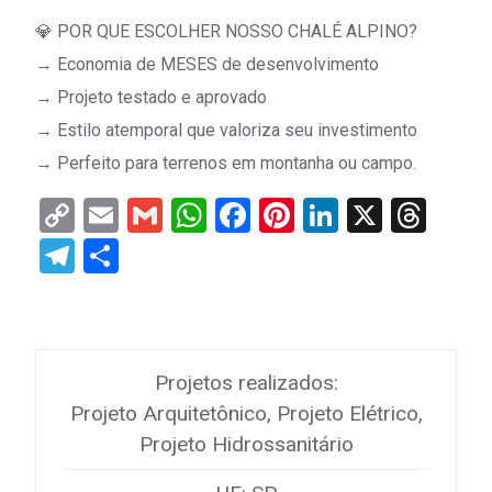
💎 POR QUE ESCOLHER NOSSO CHALÉ ALPINO?
→ Economia de MESES de desenvolvimento
→ Projeto testado e aprovado
→ Estilo atemporal que valoriza seu investimento
→ Perfeito para terrenos em montanha ou campo.
Copy
Email
Gmail
WhatsApp
Facebook
Pinterest
LinkedIn
X
Thr
Link
Telegram
Share
Projetos realizados:
Projeto Arquitetônico, Projeto Elétrico,
Projeto Hidrossanitário