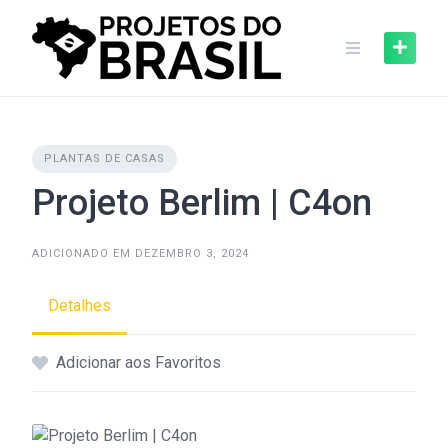
Skip
to
content
PLANTAS DE CASAS
Projeto Berlim | C4on
ADICIONADO EM DEZEMBRO 3, 2024
Detalhes
Adicionar aos Favoritos