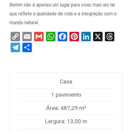
Berlim
não é apenas um lugar para viver, mas um lar
que reflete a qualidade de vida e a integração com o
mundo natural.
Copy
Email
Gmail
WhatsApp
Facebook
Pinterest
LinkedIn
X
Thr
Link
Telegram
Share
Casa
1 pavimento
Área: 487,29 m²
Largura: 13,00 m