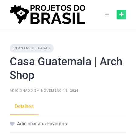
Skip
to
content
PLANTAS DE CASAS
Casa Guatemala | Arch
Shop
ADICIONADO EM NOVEMBRO 18, 2024
Detalhes
Adicionar aos Favoritos