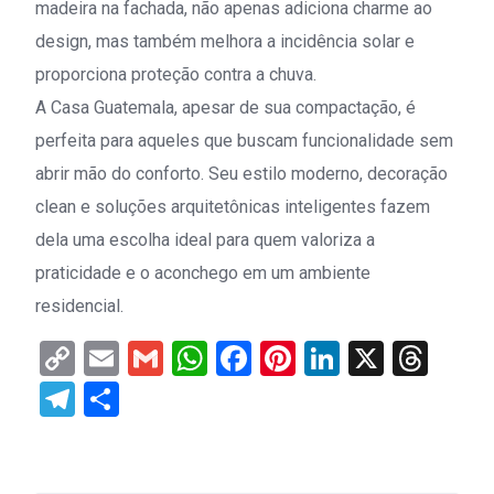
madeira na fachada, não apenas adiciona charme ao
design, mas também melhora a incidência solar e
proporciona proteção contra a chuva.
A Casa Guatemala, apesar de sua compactação, é
perfeita para aqueles que buscam funcionalidade sem
abrir mão do conforto. Seu estilo moderno, decoração
clean e soluções arquitetônicas inteligentes fazem
dela uma escolha ideal para quem valoriza a
praticidade e o aconchego em um ambiente
residencial.
Copy
Email
Gmail
WhatsApp
Facebook
Pinterest
LinkedIn
X
Thr
Link
Telegram
Share