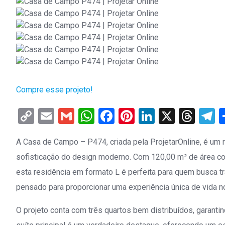
Compre esse projeto!
Copy
Email
Gmail
WhatsApp
Facebook
Pinterest
LinkedIn
X
Thr
T
Link
A Casa de Campo – P474, criada pela ProjetarOnline, é um r
sofisticação do design moderno. Com 120,00 m² de área con
esta residência em formato L é perfeita para quem busca tr
pensado para proporcionar uma experiência única de vida no
O projeto conta com três quartos bem distribuídos, garant