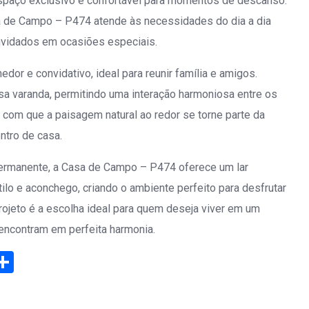
espaço exclusivo e confortável para momentos de descanso.
a de Campo – P474 atende às necessidades do dia a dia
nvidados em ocasiões especiais.
edor e convidativo, ideal para reunir família e amigos.
a varanda, permitindo uma interação harmoniosa entre os
 com que a paisagem natural ao redor se torne parte da
ntro de casa.
permanente, a Casa de Campo – P474 oferece um lar
lo e aconchego, criando o ambiente perfeito para desfrutar
ojeto é a escolha ideal para quem deseja viver em um
ncontram em perfeita harmonia.
eads
elegram
Share