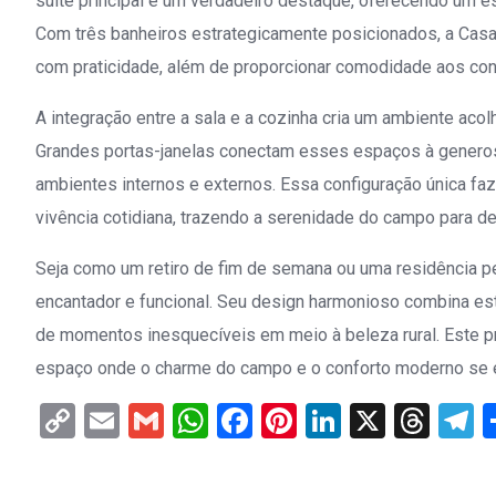
suíte principal é um verdadeiro destaque, oferecendo um 
Com três banheiros estrategicamente posicionados, a Cas
com praticidade, além de proporcionar comodidade aos co
A integração entre a sala e a cozinha cria um ambiente acolh
Grandes portas-janelas conectam esses espaços à generos
ambientes internos e externos. Essa configuração única faz
vivência cotidiana, trazendo a serenidade do campo para de
Seja como um retiro de fim de semana ou uma residência 
encantador e funcional. Seu design harmonioso combina esti
de momentos inesquecíveis em meio à beleza rural. Este pr
espaço onde o charme do campo e o conforto moderno se e
Copy
Email
Gmail
WhatsApp
Facebook
Pinterest
LinkedIn
X
Thr
T
Link