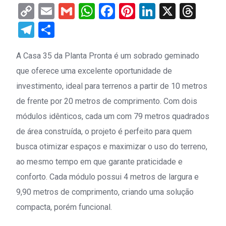
Copy
Email
Gmail
WhatsApp
Facebook
Pinterest
LinkedIn
X
Thr
Link
Telegram
Share
A Casa 35 da Planta Pronta é um sobrado geminado
que oferece uma excelente oportunidade de
investimento, ideal para terrenos a partir de 10 metros
de frente por 20 metros de comprimento. Com dois
módulos idênticos, cada um com 79 metros quadrados
de área construída, o projeto é perfeito para quem
busca otimizar espaços e maximizar o uso do terreno,
ao mesmo tempo em que garante praticidade e
conforto. Cada módulo possui 4 metros de largura e
9,90 metros de comprimento, criando uma solução
compacta, porém funcional.