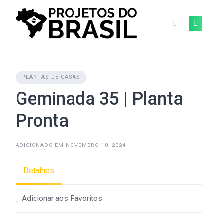
Skip
to
content
PLANTAS DE CASAS
Geminada 35 | Planta
Pronta
ADICIONADO EM NOVEMBRO 18, 2024
Detalhes
Adicionar aos Favoritos