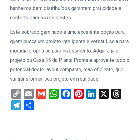
banheiros bem distribuídos garantem praticidade e
conforto para os residentes.
Este sobrado geminado é uma excelente opção para
quem busca um projeto inteligente e versátil, seja para
moradia própria ou para investimento. Adquira já o
projeto da Casa 35 da Planta Pronta e aproveite todo o
potencial deste layout compacto, mas eficiente, que
vai transformar seu projeto em realidade.
Copy
Email
Gmail
WhatsApp
Facebook
Pinterest
LinkedIn
X
Thr
Link
Telegram
Share