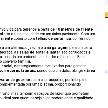
volvida para terrenos a partir de
10 metros de frente
nforto e funcionalidade em um único pavimento. Com um
parente
coberto com
telhas de cerâmica
, conferindo
do a um charmoso
jardim
e uma
garagem
para um carro.
ntegrada: as
salas de estar e jantar
são conjugadas e
a
, criando um ambiente acolhedor e funcional. Esta
 convívio familiar.
 social
, estrategicamente localizados para garantir
corredores laterais
, sendo que um deles abriga a
área
varanda gourmet
com churrasqueira, perfeita para
é complementada por uma
piscina
, proporcionando
conforto, mas também espaços de lazer que prometem
 ideal para quem deseja aliar modernidade e qualidade