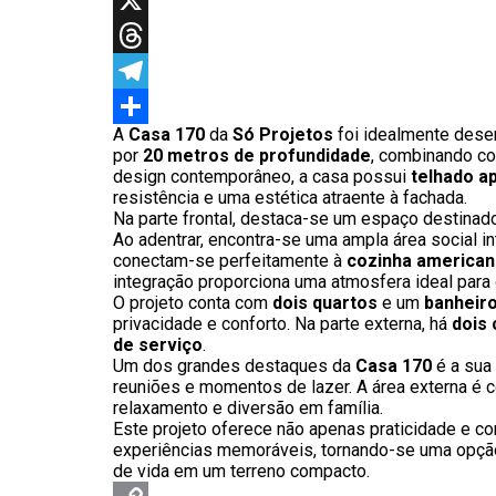
X
Threads
Telegram
A
Casa 170
da
Só Projetos
foi idealmente desen
Share
por
20 metros de profundidade
, combinando co
design contemporâneo, a casa possui
telhado a
resistência e uma estética atraente à fachada.
Na parte frontal, destaca-se um espaço destina
Ao adentrar, encontra-se uma ampla área social i
conectam-se perfeitamente à
cozinha american
integração proporciona uma atmosfera ideal para o
O projeto conta com
dois quartos
e um
banheiro
privacidade e conforto. Na parte externa, há
dois 
de serviço
.
Um dos grandes destaques da
Casa 170
é a sua
reuniões e momentos de lazer. A área externa 
relaxamento e diversão em família.
Este projeto oferece não apenas praticidade e 
experiências memoráveis, tornando-se uma opção
de vida em um terreno compacto.