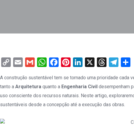
Copy
Email
Gmail
WhatsApp
Facebook
Pinterest
LinkedIn
X
Threa
Tel
Link
A construção sustentável tem se tornado uma prioridade cada v
tanto a
Arquitetura
quanto a
Engenharia Civil
desempenham papé
uso consciente dos recursos naturais. Neste artigo, exploraremo
sustentáveis desde a concepção até a execução das obras.