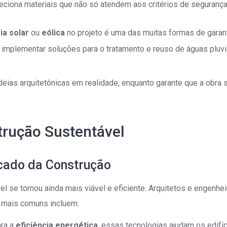
eciona materiais que não só atendem aos critérios de seguran
ia solar
ou
eólica
no projeto é uma das muitas formas de garant
e implementar soluções para o tratamento e reuso de águas pluvi
 ideias arquitetônicas em realidade, enquanto garante que a obra
trução Sustentável
cado da Construção
el se tornou ainda mais viável e eficiente. Arquitetos e engenhe
 mais comuns incluem:
ara a
eficiência energética
, essas tecnologias ajudam os edifí