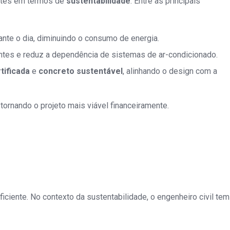
entes em termos de
sustentabilidade
. Entre as principais
rante o dia, diminuindo o consumo de energia.
upantes e reduz a dependência de sistemas de ar-condicionado.
tificada
e
concreto sustentável
, alinhando o design com a
tornando o projeto mais viável financeiramente.
iciente. No contexto da sustentabilidade, o engenheiro civil tem