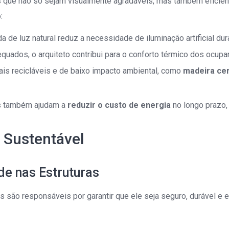
os que não só sejam visualmente agradáveis, mas também efici
:
da de luz natural reduz a necessidade de iluminação artificial du
adequados, o arquiteto contribui para o conforto térmico dos oc
iais recicláveis e de baixo impacto ambiental, como
madeira cer
as também ajudam a
reduzir o custo de energia
no longo prazo, 
o Sustentável
de nas Estruturas
 são responsáveis por garantir que ele seja seguro, durável e ef