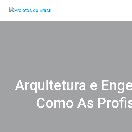
Skip
to
content
Arquitetura e Enge
Como As Profi