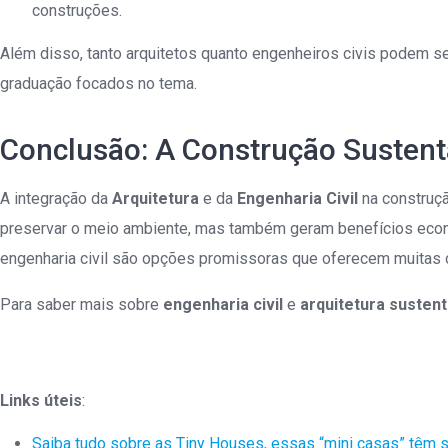
construções.
Além disso, tanto arquitetos quanto engenheiros civis podem s
graduação focados no tema.
Conclusão: A Construção Susten
A integração da
Arquitetura
e da
Engenharia Civil
na construçã
preservar o meio ambiente, mas também geram benefícios econ
engenharia civil são opções promissoras que oferecem muitas 
Para saber mais sobre
engenharia civil
e
arquitetura sustent
Links úteis
:
S
aiba tudo sobre as Tiny Houses, essas “mini casas” têm 