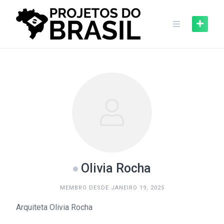
Skip
to
content
Olivia Rocha
MEMBRO DESDE JANEIRO 19, 2025
Arquiteta Olivia Rocha