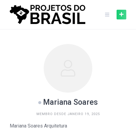
Skip
to
content
Mariana Soares
MEMBRO DESDE JANEIRO 19, 2025
Mariana Soares Arquitetura