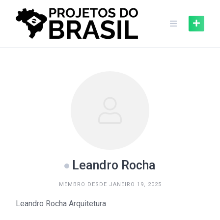
Skip
to
content
Leandro Rocha
MEMBRO DESDE JANEIRO 19, 2025
Leandro Rocha Arquitetura