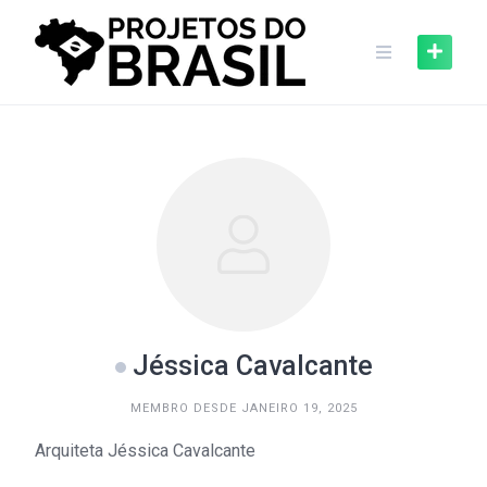
Skip
to
content
Jéssica Cavalcante
MEMBRO DESDE JANEIRO 19, 2025
Arquiteta Jéssica Cavalcante