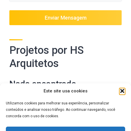
Enviar Mensagem
Projetos por HS
Arquitetos
Nada encontrado
Este site usa cookies
Nada corresponde aos seus termos de pesquisa.
Utilizamos cookies para melhorar sua experiência, personalizar
Tente novamente utilizando algumas palavras-chave
conteúdos e analisar nosso tráfego. Ao continuar navegando, você
diferentes.
concorda com o uso de cookies.