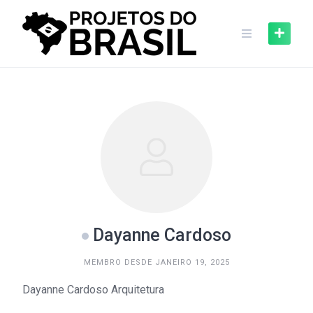
Skip
to
content
Dayanne Cardoso
MEMBRO DESDE JANEIRO 19, 2025
Dayanne Cardoso Arquitetura