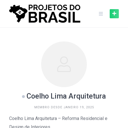
Skip
to
content
Coelho Lima Arquitetura
MEMBRO DESDE JANEIRO 19, 2025
Coelho Lima Arquitetura – Reforma Residencial e
Design de Interiores